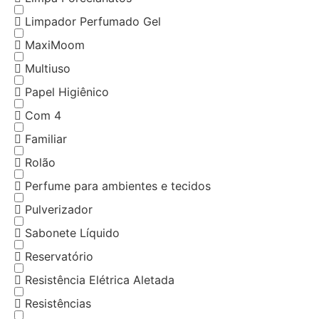
Limpador Perfumado Gel
MaxiMoom
Multiuso
Papel Higiênico
Com 4
Familiar
Rolão
Perfume para ambientes e tecidos
Pulverizador
Sabonete Líquido
Reservatório
Resistência Elétrica Aletada
Resistências