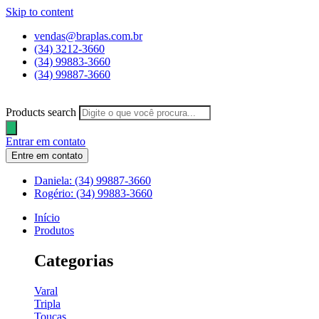
Skip to content
vendas@braplas.com.br
(34) 3212-3660
(34) 99883-3660
(34) 99887-3660
Products search
Entrar em contato
Entre em contato
Daniela: (34) 99887-3660
Rogério: (34) 99883-3660
Início
Produtos
Categorias
Varal
Tripla
Toucas