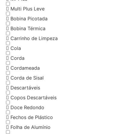
Multi Plus Leve
Bobina Picotada
Bobina Térmica
Carrinho de Limpeza
Cola
Corda
Cordameada
Corda de Sisal
Descartáveis
Copos Descartáveis
Doce Redondo
Fechos de Plástico
Folha de Alumínio