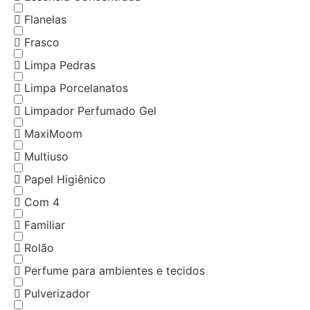
Flanelas
Frasco
Limpa Pedras
Limpa Porcelanatos
Limpador Perfumado Gel
MaxiMoom
Multiuso
Papel Higiênico
Com 4
Familiar
Rolão
Perfume para ambientes e tecidos
Pulverizador