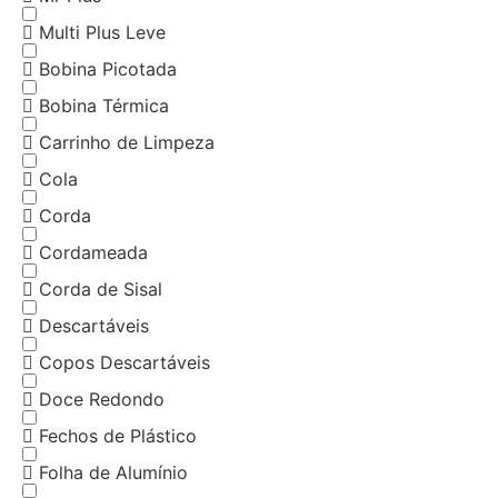
Multi Plus Leve
Bobina Picotada
Bobina Térmica
Carrinho de Limpeza
Cola
Corda
Cordameada
Corda de Sisal
Descartáveis
Copos Descartáveis
Doce Redondo
Fechos de Plástico
Folha de Alumínio