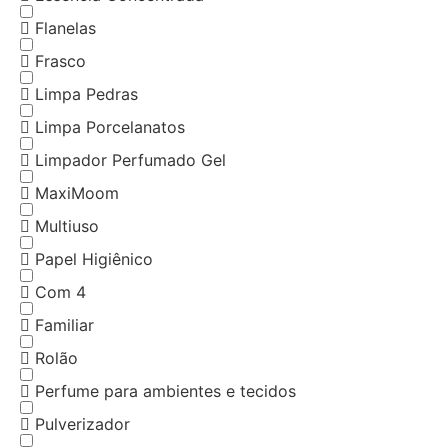
Flanelas
Frasco
Limpa Pedras
Limpa Porcelanatos
Limpador Perfumado Gel
MaxiMoom
Multiuso
Papel Higiênico
Com 4
Familiar
Rolão
Perfume para ambientes e tecidos
Pulverizador