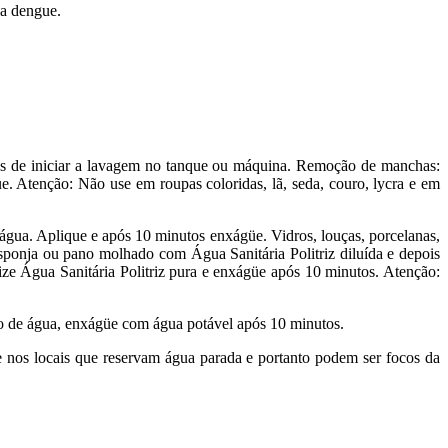
da dengue.
ntes de iniciar a lavagem no tanque ou máquina. Remoção de manchas:
. Atenção: Não use em roupas coloridas, lã, seda, couro, lycra e em
e água. Aplique e após 10 minutos enxágüe. Vidros, louças, porcelanas,
esponja ou pano molhado com Água Sanitária Politriz diluída e depois
ize Água Sanitária Politriz pura e enxágüe após 10 minutos. Atenção:
tro de água, enxágüe com água potável após 10 minutos.
je nos locais que reservam água parada e portanto podem ser focos da