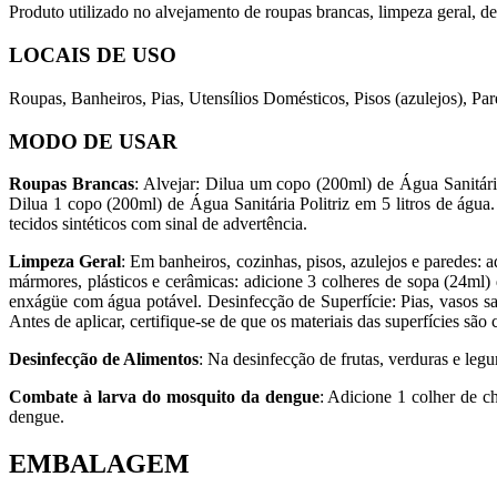
Produto utilizado no alvejamento de roupas brancas, limpeza geral, d
LOCAIS DE USO
Roupas, Banheiros, Pias, Utensílios Domésticos, Pisos (azulejos), Par
MODO DE USAR
Roupas Brancas
: Alvejar: Dilua um copo (200ml) de Água Sanitári
Dilua 1 copo (200ml) de Água Sanitária Politriz em 5 litros de águ
tecidos sintéticos com sinal de advertência.
Limpeza Geral
: Em banheiros, cozinhas, pisos, azulejos e paredes: 
mármores, plásticos e cerâmicas: adicione 3 colheres de sopa (24ml)
enxágüe com água potável. Desinfecção de Superfície: Pias, vasos sa
Antes de aplicar, certifique-se de que os materiais das superfícies sã
Desinfecção de Alimentos
: Na desinfecção de frutas, verduras e leg
Combate à larva do mosquito da dengue
: Adicione 1 colher de c
dengue.
EMBALAGEM