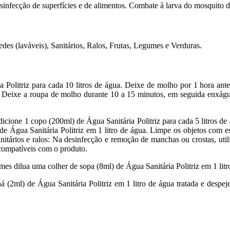
esinfecção de superfícies e de alimentos. Combate à larva do mosquito 
edes (laváveis), Sanitários, Ralos, Frutas, Legumes e Verduras.
a Politriz para cada 10 litros de água. Deixe de molho por 1 hora a
a. Deixe a roupa de molho durante 10 a 15 minutos, em seguida enxágue
adicione 1 copo (200ml) de Água Sanitária Politriz para cada 5 litros d
 de Água Sanitária Politriz em 1 litro de água. Limpe os objetos com 
nitários e ralos: Na desinfecção e remoção de manchas ou crostas, util
o compatíveis com o produto.
umes dilua uma colher de sopa (8ml) de Água Sanitária Politriz em 1 li
há (2ml) de Água Sanitária Politriz em 1 litro de água tratada e despe