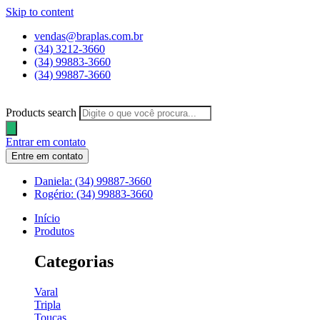
Skip to content
vendas@braplas.com.br
(34) 3212-3660
(34) 99883-3660
(34) 99887-3660
Products search
Entrar em contato
Entre em contato
Daniela: (34) 99887-3660
Rogério: (34) 99883-3660
Início
Produtos
Categorias
Varal
Tripla
Toucas