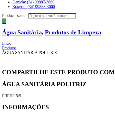
Daniela: (34) 99887-3660
Rogério: (34) 99883-3660
Products search
Água Sanitária
,
Produtos de Limpeza
Início
Produtos
ÁGUA SANITÁRIA POLITRIZ
COMPARTILHE ESTE PRODUTO COM 
ÁGUA SANITÁRIA POLITRIZ





5/5
INFORMAÇÕES