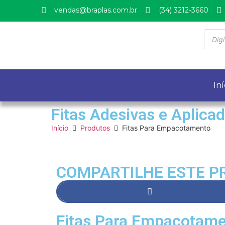
vendas@braplas.com.br
(34) 3212-3660
Iní
Fitas Adesivas e Aplica
Início
Produtos
Fitas Para Empacotamento
COMPARTILHE ESTE P
Fitas Para Empacotam