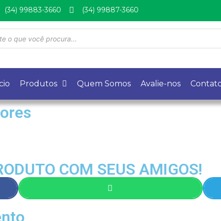
(34) 99883-3660
(34) 99887-3660
cio
Produtos
Quem Somos
Avalie-nos
Contat
dores
RODUTO COM SEUS AMIGOS!
ento