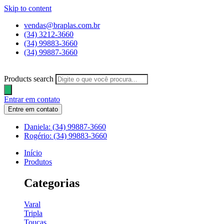
Skip to content
vendas@braplas.com.br
(34) 3212-3660
(34) 99883-3660
(34) 99887-3660
Products search
Entrar em contato
Entre em contato
Daniela: (34) 99887-3660
Rogério: (34) 99883-3660
Início
Produtos
Categorias
Varal
Tripla
Toucas