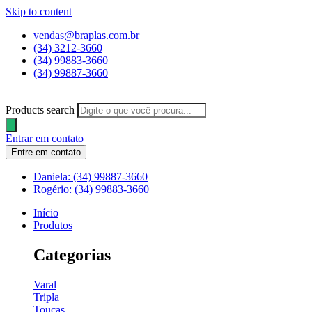
Skip to content
vendas@braplas.com.br
(34) 3212-3660
(34) 99883-3660
(34) 99887-3660
Products search
Entrar em contato
Entre em contato
Daniela: (34) 99887-3660
Rogério: (34) 99883-3660
Início
Produtos
Categorias
Varal
Tripla
Toucas