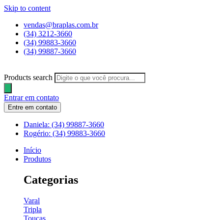
Skip to content
vendas@braplas.com.br
(34) 3212-3660
(34) 99883-3660
(34) 99887-3660
Products search
Entrar em contato
Entre em contato
Daniela: (34) 99887-3660
Rogério: (34) 99883-3660
Início
Produtos
Categorias
Varal
Tripla
Toucas