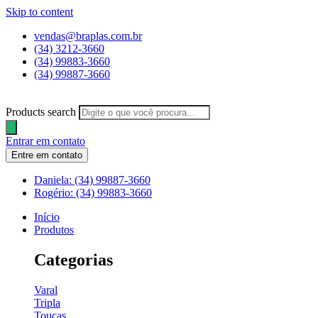
Skip to content
vendas@braplas.com.br
(34) 3212-3660
(34) 99883-3660
(34) 99887-3660
Products search
Entrar em contato
Entre em contato
Daniela: (34) 99887-3660
Rogério: (34) 99883-3660
Início
Produtos
Categorias
Varal
Tripla
Toucas