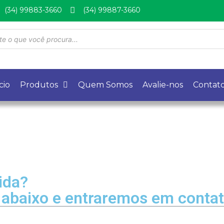
(34) 99883-3660
(34) 99887-3660
cio
Produtos
Quem Somos
Avalie-nos
Contat
ida?
 abaixo e entraremos em conta