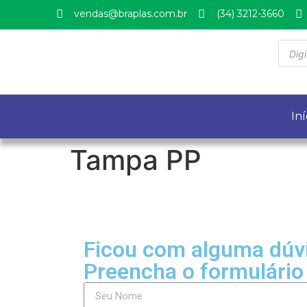
vendas@braplas.com.br
(34) 3212-3660
Iní
Tampa PP
Ficou com alguma dúv
Preencha o formulário