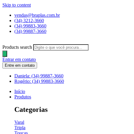
Skip to content
vendas@braplas.com.br
(34) 3212-3660
(34) 99883-3660
(34) 99887-3660
Products search
Entrar em contato
Entre em contato
Daniela: (34) 99887-3660
Rogério: (34) 99883-3660
Início
Produtos
Categorias
Varal
Tripla
Toucas