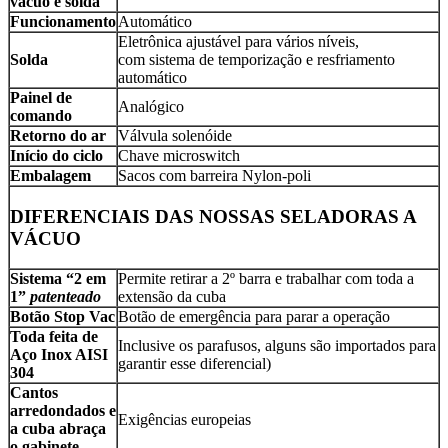
vácuo e solda
Funcionamento
Automático
Eletrônica ajustável para vários níveis,
Solda
com sistema de temporização e resfriamento
automático
Painel de
Analógico
comando
Retorno do ar
Válvula solenóide
Início do ciclo
Chave microswitch
Embalagem
Sacos com barreira Nylon-poli
DIFERENCIAIS DAS NOSSAS SELADORAS A
VÁCUO
Sistema “2 em
Permite retirar a 2º barra e trabalhar com toda a
1”
patenteado
extensão da cuba
Botão Stop Vac
Botão de emergência para parar a operação
Toda feita de
Inclusive os parafusos, alguns são importados para
Aço Inox AISI
garantir esse diferencial)
304
Cantos
arredondados e
Exigências europeias
a cuba abraça
o gabinete