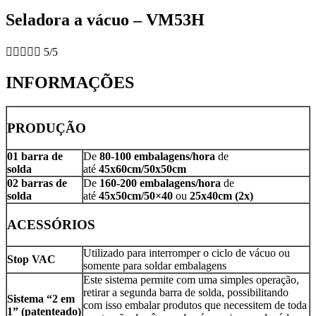
Seladora a vácuo – VM53H





5/5
INFORMAÇÕES
PRODUÇÃO
01 barra de
De
80-100 embalagens/hora
de
solda
até
45x60cm/50x50cm
02 barras de
De
160-2
00 embalagens/hora
de
solda
até
45x50cm/50×40
ou
25x40cm (2x)
ACESSÓRIOS
Utilizado para interromper o ciclo de vácuo ou
Stop VAC
somente para soldar embalagens
Este sistema permite com uma simples operação,
retirar a segunda barra de solda, possibilitando
Sistema “2 em
com isso embalar produtos que necessitem de toda
1” (patenteado)