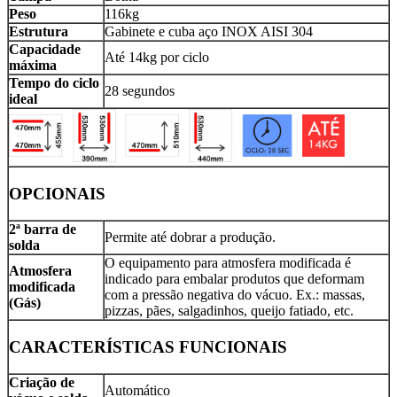
Peso
116kg
Estrutura
Gabinete e cuba aço INOX AISI 304
Capacidade
Até 14kg por ciclo
máxima
Tempo do ciclo
28 segundos
ideal
OPCIONAIS
2ª barra de
Permite até dobrar a produção.
solda
O equipamento para atmosfera modificada é
Atmosfera
indicado para embalar produtos que deformam
modificada
com a pressão negativa do vácuo. Ex.: massas,
(Gás)
pizzas, pães, salgadinhos, queijo fatiado, etc.
CARACTERÍSTICAS FUNCIONAIS
Criação de
Automático