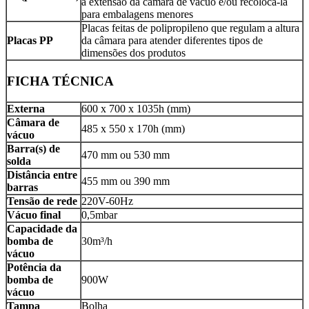
a extensão da câmara de vácuo e/ou recolocá-la
para embalagens menores
Placas feitas de polipropileno que regulam a altura
Placas PP
da câmara para atender diferentes tipos de
dimensões dos produtos
FICHA TÉCNICA
Externa
600 x 700 x 1035h (mm)
Câmara de
485 x 550 x 170h (mm)
vácuo
Barra(s) de
470 mm ou 530 mm
solda
Distância entre
455 mm ou 390 mm
barras
Tensão de rede
220V-60Hz
Vácuo final
0,5mbar
Capacidade da
bomba de
30m³/h
vácuo
Potência da
bomba de
900W
vácuo
Tampa
Bolha