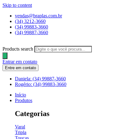
Skip to content
vendas@braplas.com.br
(34) 3212-3660
(34) 99883-3660
(34) 99887-3660
Products search
Entrar em contato
Entre em contato
Daniela: (34) 99887-3660
Rogério: (34) 99883-3660
Início
Produtos
Categorias
Varal
Tripla
Toucas