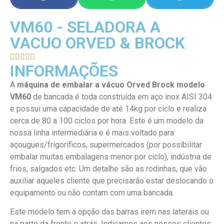
VM60 - SELADORA A
VACUO ORVED & BROCK





INFORMAÇÕES
A
máquina de embalar a vácuo Orved Brock modelo
VM60
de bancada é toda construída em aço inox AISI 304
e possui uma capacidade de até 14kg por ciclo e realiza
cerca de 80 a 100 ciclos por hora. Este é um modelo da
nossa linha intermediária e é mais voltado para
açougues/frigoríficos, supermercados (por possibilitar
embalar muitas embalagens menor por ciclo), indústria de
frios, salgados etc. Um detalhe são as rodinhas, que vão
auxiliar aqueles cliente que precisarão estar deslocando o
equipamento ou não contam com uma bancada.
Este modelo tem a opção das barras irem nas laterais ou
na parte da frente e atrás. Indicamos aos nossos clientes